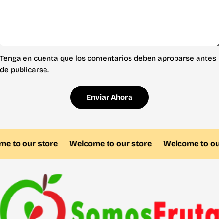
Tenga en cuenta que los comentarios deben aprobarse antes
de publicarse.
Enviar Ahora
 to our store
Welcome to our store
Welcome to our 