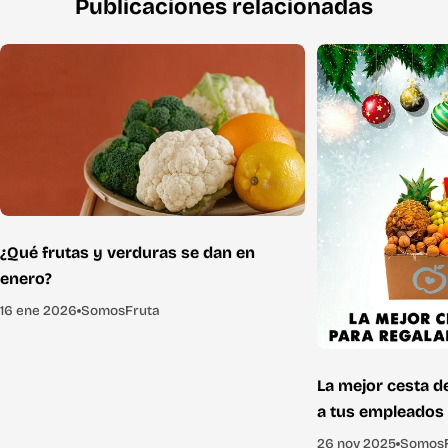
Publicaciones relacionadas
¿Qué frutas y verduras se dan en
enero?
16 ene 2026
SomosFruta
La mejor cesta d
a tus empleados
26 nov 2025
SomosF