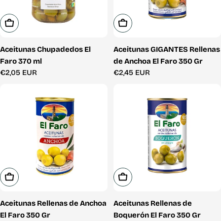
Añadir A La Cesta
Añadir A La Cesta
Aceitunas Chupadedos El
Aceitunas GIGANTES Rellenas
Faro 370 ml
de Anchoa El Faro 350 Gr
Precio
€2,05 EUR
Precio
€2,45 EUR
habitual
habitual
Añadir A La Cesta
Añadir A La Cesta
Aceitunas Rellenas de Anchoa
Aceitunas Rellenas de
El Faro 350 Gr
Boquerón El Faro 350 Gr