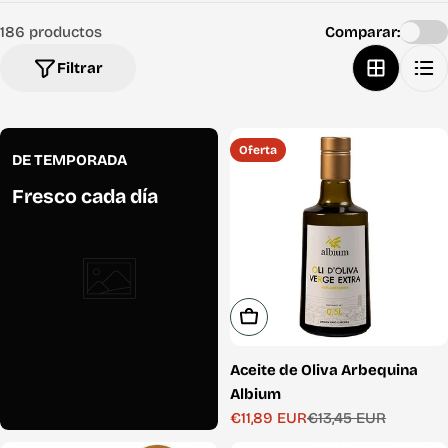
i
186 productos
Comparar:
o
Filtrar
n
e
s
Oferta
DE TEMPORADA
:
Fresco cada día
Añadir A La Cesta
Aceite de Oliva Arbequina
Albium
€11,89 EUR
€13,45 EUR
Precio
Precio
de
habitual