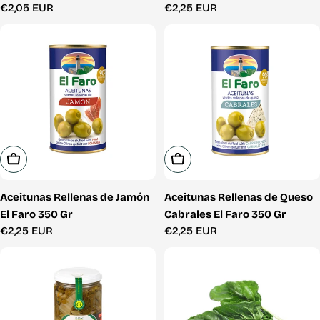
Precio
€2,05 EUR
Precio
€2,25 EUR
habitual
habitual
Añadir A La Cesta
Añadir A La Cesta
Aceitunas Rellenas de Jamón
Aceitunas Rellenas de Queso
El Faro 350 Gr
Cabrales El Faro 350 Gr
Precio
€2,25 EUR
Precio
€2,25 EUR
habitual
habitual