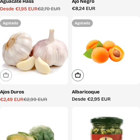
Aguacate Hass
Ajo Negro
Precio
€8,24 EUR
Desde €1,95 EUR
€2,70 EUR
Precio
Precio
habitual
de
habitual
venta
Agotado
Agotado
Agotado
Elige Opciones
Ajos Duros
Albaricoque
Precio
Desde €2,95 EUR
€2,49 EUR
€2,99 EUR
Precio
Precio
habitual
de
habitual
venta