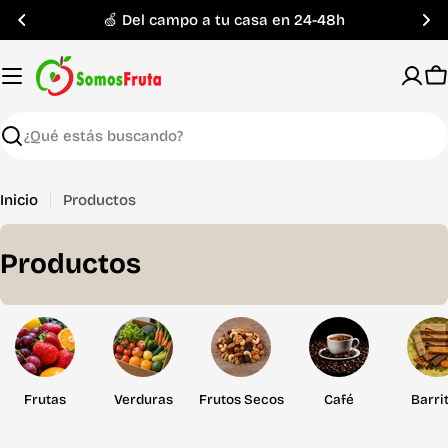
Saltar
🍏 Del campo a tu casa en 24-48h
al
contenido
C
Buscar
Inicio
Productos
C
Productos
o
l
e
c
Frutas
Verduras
Frutos Secos
Café
Barri
c