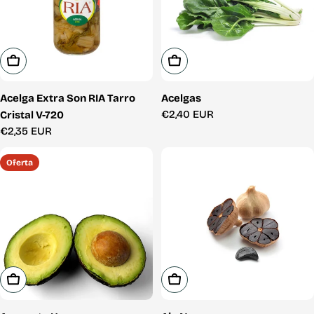
Añadir A La Cesta
Añadir A La Cesta
Acelga Extra Son RIA Tarro
Acelgas
Precio
€2,40 EUR
Cristal V-720
habitual
Precio
€2,35 EUR
habitual
Oferta
Elige Opciones
Añadir A La Cesta