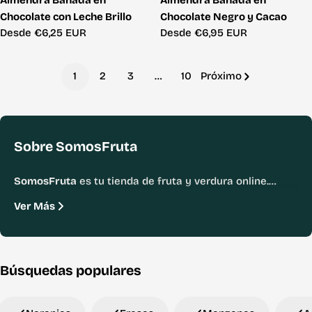
Chocolate con Leche Brillo
Chocolate Negro y Cacao
Precio
Desde €6,25 EUR
Precio
Desde €6,95 EUR
habitual
habitual
1
2
3
…
10
Próximo
Sobre SomosFruta
SomosFruta
es tu tienda de fruta y verdura online.
Desde Albatera (Alicante) llevamos a tu casa y a tu
Ver Más
oficina producto fresco, de temporada y de proximidad.
Envíos a toda la península en 24-48h y envío gratis a
partir de 55€.
Búsquedas populares