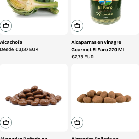
Elige Opciones
Añadir A La Cesta
Alcachofa
Alcaparras en vinagre
Precio
Desde €3,50 EUR
Gourmet El Faro 270 Ml
habitual
Precio
€2,75 EUR
habitual
Elige Opciones
Elige Opciones
Almendra Bañada en
Almendra Bañada en