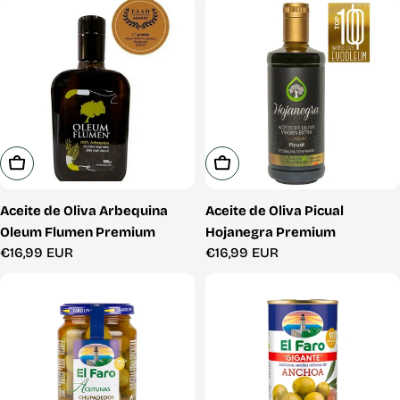
venta
Añadir A La Cesta
Añadir A La Cesta
Aceite de Oliva Arbequina
Aceite de Oliva Picual
Oleum Flumen Premium
Hojanegra Premium
Precio
€16,99 EUR
Precio
€16,99 EUR
habitual
habitual