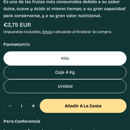
Es una de las frutas más consumidas debido a su sabor
dulce, suave y ácido al mismo tiempo, a su gran capacidad
para conservarse, y a su gran valor nutricional.
Precio
€3,75 EUR
habitual
Impuestos incluidos.
Envío
calculado al finalizar la compra.
Formato:
Kilo
Kilo
Caja 4 Kg
Unidad
Cantidad
Añadir A La Cesta
Disminuir Cantidad Para Pera Conferencia
Aumentar Cantidad Para Pera Confere
Pera Conferencia