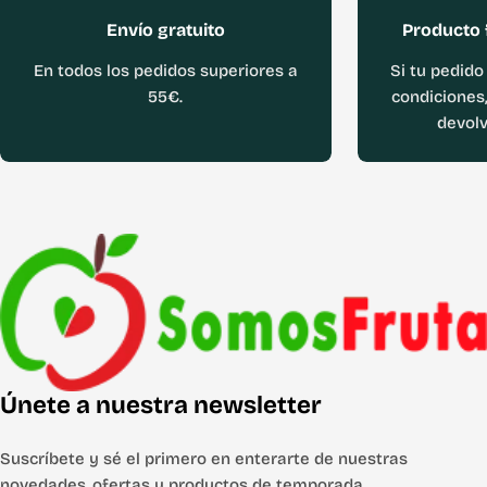
Envío gratuito
Producto 
En todos los pedidos superiores a
Si tu pedido
55€.
condiciones,
devolv
Únete a nuestra newsletter
Suscríbete y sé el primero en enterarte de nuestras
novedades, ofertas y productos de temporada.