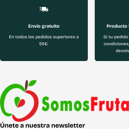
Envío gratuito
Producto 
En todos los pedidos superiores a
Si tu pedido
55€.
condiciones,
devolv
Únete a nuestra newsletter