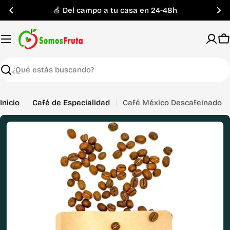
Saltar
🍏 Del campo a tu casa en 24-48h
al
contenido
C
Buscar
Inicio
Café de Especialidad
Café México Descafeinado