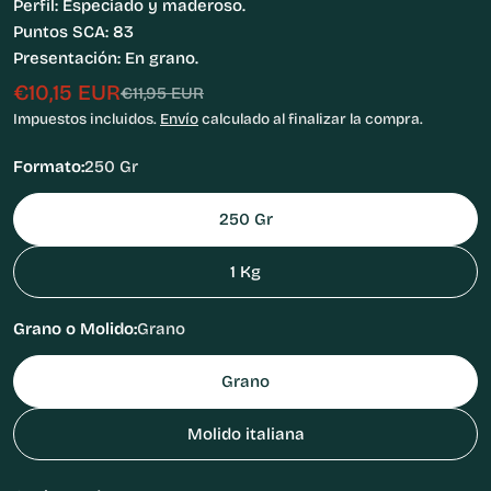
Perfil: Especiado y maderoso.
Puntos SCA: 83
Presentación: En grano.
€10,15 EUR
Precio
Precio
€11,95 EUR
de
habitual
Impuestos incluidos.
Envío
calculado al finalizar la compra.
venta
Formato:
250 Gr
250 Gr
1 Kg
Grano o Molido:
Grano
Grano
Molido italiana