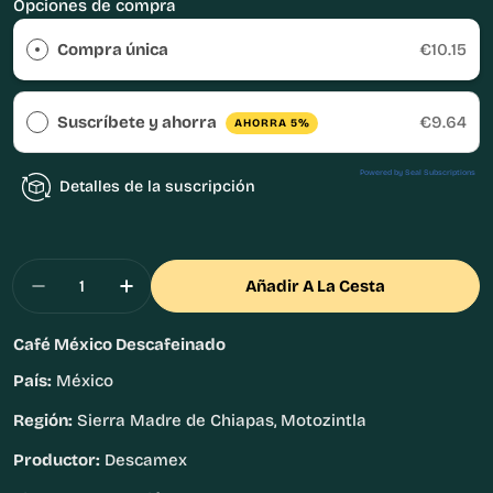
Opciones de compra
Compra única
€10.15
Suscríbete y ahorra
€9.64
AHORRA 5%
Powered by Seal Subscriptions
Detalles de la suscripción
Cantidad
Añadir A La Cesta
Disminuir Cantidad Para Café México Descafei
Aumentar Cantidad Para Café México
Café México Descafeinado
País:
México
Región:
Sierra Madre de Chiapas, Motozintla
Productor:
Descamex