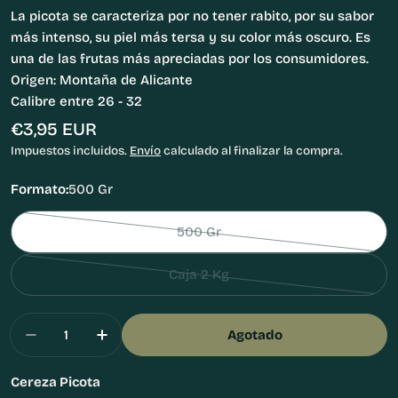
La picota se caracteriza por no tener rabito, por su sabor
más intenso, su piel más tersa y su color más oscuro. Es
una de las frutas más apreciadas por los consumidores.
Origen: Montaña de Alicante
Calibre entre 26 - 32
Precio
€3,95 EUR
habitual
Impuestos incluidos.
Envío
calculado al finalizar la compra.
Formato:
500 Gr
500 Gr
Variante
agotada
Caja 2 Kg
o
Variante
no
agotada
Cantidad
disponible
o
Agotado
Disminuir Cantidad Para Cereza Picota
Aumentar Cantidad Para Cereza Picot
no
disponible
Cereza Picota