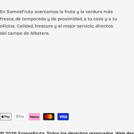
En SomosFruta acercamos la fruta y la verdura más
fresca, de temporada y de proximidad, a tu casa y a tu
oficina. Calidad, frescura y el mejor servicio, directos
del campo de Albatera.
Métodos
de
pago
© 2026 SomosFruta. Todos los derechos reservados. Web des