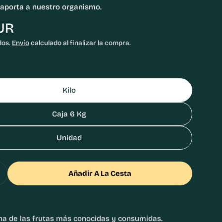
 aporta a nuestro organismo.
UR
dos.
Envío
calculado al finalizar la compra.
n modal
Kilo
Caja 6 Kg
Unidad
Añadir A La Cesta
 Cantidad Para Plátanos De Canarias
Aumentar Cantidad Para Plátanos De Canarias
na de las frutas más conocidas y consumidas.