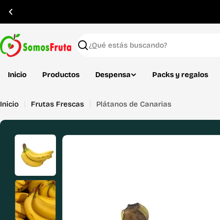
Saltar
al
contenido
Buscar
Inicio
Productos
Despensa
Packs y regalos
Inicio
Frutas Frescas
Plátanos de Canarias