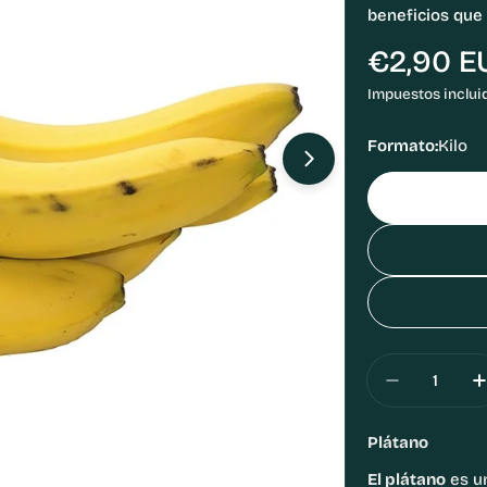
beneficios que
Precio
€2,90 E
habitual
Impuestos inclui
Formato:
Kilo
Abrir medios 1 e
Cantidad
Disminuir
Plátano
El plátano
es u