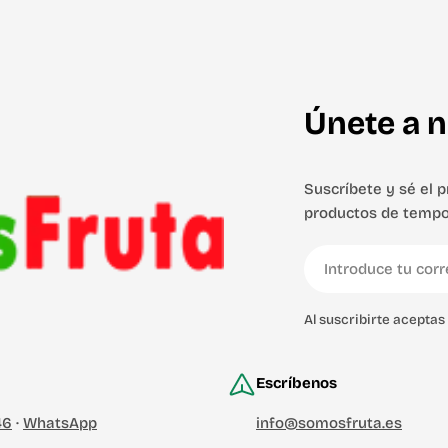
Únete a n
Suscríbete y sé el 
productos de tempo
Correo
electrónico
Al suscribirte acepta
Escríbenos
46
·
WhatsApp
info@somosfruta.es