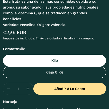
Esta fruta es una de las más consumidas debido a su
aroma, su sabor ácido y sus propiedades nutricionales
como la vitamina C, que se traducen en grandes
beneficios.
Variedad: Navelina. Origen: Valencia.
Precio
€2,35 EUR
habitual
Impuestos incluidos.
Envío
calculado al finalizar la compra.
Formato:
Kilo
Kilo
Caja 6 Kg
Cantidad
Añadir A La Cesta
Disminuir Cantidad Para Naranja De Mesa De V
Aumentar Cantidad Para Naranja De M
Naranja