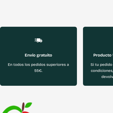
Envío gratuito
Producto 
En todos los pedidos superiores a
Si tu pedido
55€.
condiciones,
devolv