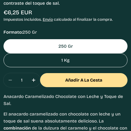
contraste del toque de sal.
Precio
€6,25 EUR
habitual
Impuestos incluidos.
Envío
calculado al finalizar la compra.
Formato:
250 Gr
250 Gr
1 Kg
Cantidad
Añadir A La Cesta
Disminuir Cantidad Para Anacardo Caramelizad
Aumentar Cantidad Para Anacardo Car
Anacardo Caramelizado Chocolate con Leche y Toque de
Sal.
El anacardo caramelizado con chocolate con leche y un
toque de sal suena absolutamente delicioso. La
combinación
de la dulzura del caramelo y el chocolate con