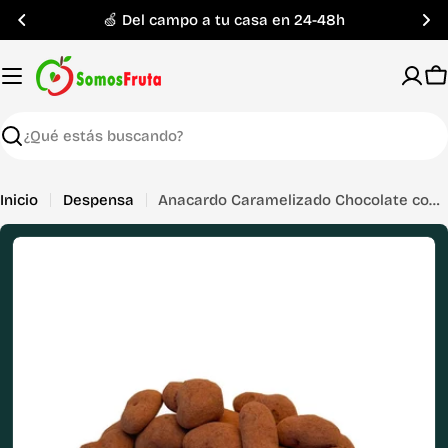
Saltar
🍏 Del campo a tu casa en 24-48h
al
contenido
C
Buscar
Inicio
Despensa
Anacardo Caramelizado Chocolate con Leche y Toque de Sal