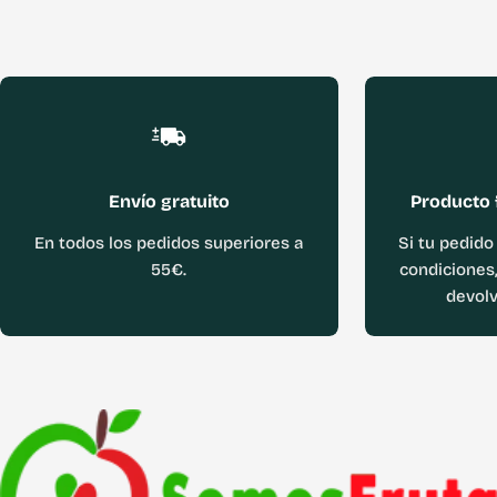
Envío gratuito
Producto 
En todos los pedidos superiores a
Si tu pedido
55€.
condiciones,
devolv