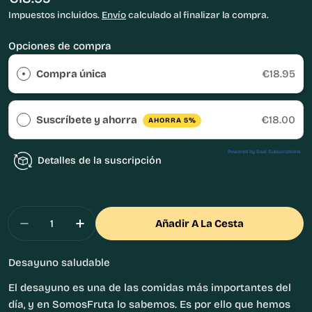
habitual
Impuestos incluidos.
Envío
calculado al finalizar la compra.
Opciones de compra
Compra única
€18.95
Suscríbete y ahorra
€18.00
AHORRA 5%
Powered by Seal Subscriptions
Detalles de la suscripción
Cantidad
Añadir A La Cesta
Disminuir Cantidad Para Pack Desayuno Salud
Aumentar Cantidad Para Pack Desayu
Desayuno saludable
El desayuno es una de las comidas más importantes del
día, y en SomosFruta lo sabemos. Es por ello que hemos