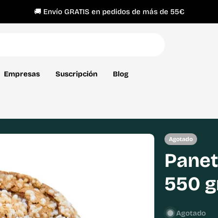
🍏 Del campo a tu casa en 24-48h
Empresas
Suscripción
Blog
Agotado
Panet
550 g
Agotado