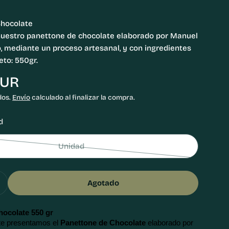
Chocolate
uestro panettone de chocolate elaborado por Manuel
o, mediante un proceso artesanal, y con ingredientes
eto: 550gr.
EUR
n modal
dos.
Envío
calculado al finalizar la compra.
d
Unidad
Variante
agotada
o
Agotado
no
 Cantidad Para Panettone De Chocolate 550 Gr
Aumentar Cantidad Para Panettone De Chocolate 55
disponible
hocolate 550 gr
e presentamos el
 Panettone de Chocolate 
elaborado por 