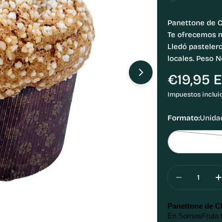
Panettone de 
Te ofrecemos n
Lledó pasteler
locales. Peso N
Precio
€19,95 
Abrir medios 1 e
habitual
Impuestos inclui
Formato:
Unida
Cantidad
Disminuir
Panettone de C
En SomosFruta t