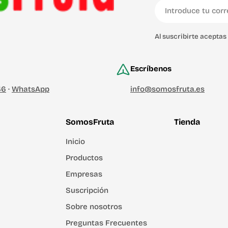
Correo
electrónico
Al suscribirte acepta
Escríbenos
46
·
WhatsApp
info@somosfruta.es
SomosFruta
Tienda
Inicio
Productos
Empresas
Suscripción
Sobre nosotros
Preguntas Frecuentes