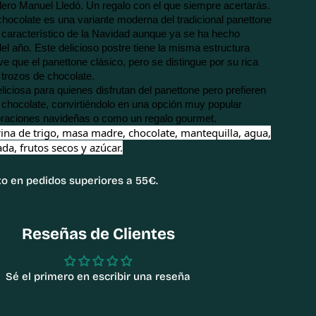
lero Manuel Lledó. Un regalo con el que siempre acertarás.
chocolate es una variante moderna del tradicional panettone 
e característico de la Navidad aunque ya se ha hecho 
del año. Este delicioso postre tiene la misma estructura 
 que el panettone clásico, pero se distingue por su rica 
 trozos de chocolate. 
iciosa para quienes disfrutan del panettone pero prefieren 
e chocolate, convirtiéndolo en una opción muy popular 
braciones navideñas o como un regalo gourmet.
ina de trigo, masa madre, chocolate, mantequilla, agua,
da, frutos secos y azúcar.
to en pedidos superiores a 55€.
Reseñas de Clientes
Sé el primero en escribir una reseña