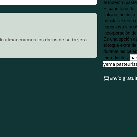
el maestro paste
El panettone de 
italiano, un dulc
popular el resto 
esponjosa y suave
incorporación de
Es una opción del
No almacenamos los datos de su tarjeta
el toque extra d
durante las cele
har
Ingredientes: 
yema pasteuriza
Envío gratui