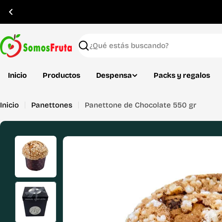
Saltar
al
contenido
Buscar
Inicio
Productos
Despensa
Packs y regalos
Inicio
Panettones
Panettone de Chocolate 550 gr