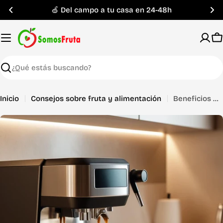
Saltar
🍏 Del campo a tu casa en 24-48h
al
contenido
C
Buscar
Inicio
Consejos sobre fruta y alimentación
Beneficios del café de especialidad para mejorar la productividad en la oficina