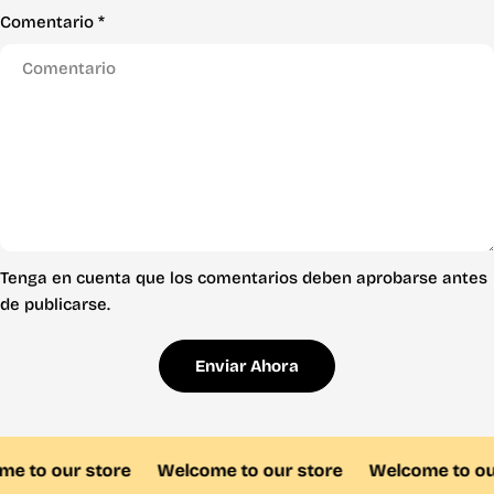
Comentario
*
Tenga en cuenta que los comentarios deben aprobarse antes
de publicarse.
Enviar Ahora
 to our store
Welcome to our store
Welcome to our 