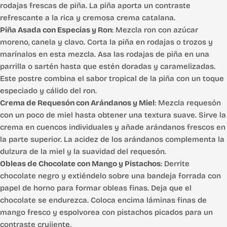
rodajas frescas de piña. La piña aporta un contraste
refrescante a la rica y cremosa crema catalana.
Piña Asada con Especias y Ron
: Mezcla ron con azúcar
moreno, canela y clavo. Corta la piña en rodajas o trozos y
marínalos en esta mezcla. Asa las rodajas de piña en una
parrilla o sartén hasta que estén doradas y caramelizadas.
Este postre combina el sabor tropical de la piña con un toque
especiado y cálido del ron.
Crema de Requesón con Arándanos y Miel
: Mezcla requesón
con un poco de miel hasta obtener una textura suave. Sirve la
crema en cuencos individuales y añade arándanos frescos en
la parte superior. La acidez de los arándanos complementa la
dulzura de la miel y la suavidad del requesón.
Obleas de Chocolate con Mango y Pistachos
: Derrite
chocolate negro y extiéndelo sobre una bandeja forrada con
papel de horno para formar obleas finas. Deja que el
chocolate se endurezca. Coloca encima láminas finas de
mango fresco y espolvorea con pistachos picados para un
contraste crujiente.