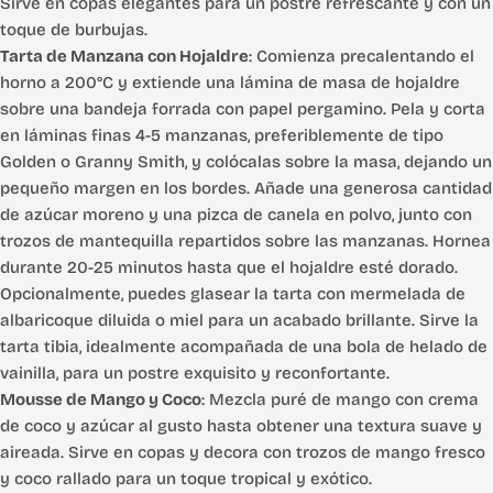
Sirve en copas elegantes para un postre refrescante y con un
toque de burbujas.
Tarta de Manzana con Hojaldre
: Comienza precalentando el
horno a 200°C y extiende una lámina de masa de hojaldre
sobre una bandeja forrada con papel pergamino. Pela y corta
en láminas finas 4-5 manzanas, preferiblemente de tipo
Golden o Granny Smith, y colócalas sobre la masa, dejando un
pequeño margen en los bordes. Añade una generosa cantidad
de azúcar moreno y una pizca de canela en polvo, junto con
trozos de mantequilla repartidos sobre las manzanas. Hornea
durante 20-25 minutos hasta que el hojaldre esté dorado.
Opcionalmente, puedes glasear la tarta con mermelada de
albaricoque diluida o miel para un acabado brillante. Sirve la
tarta tibia, idealmente acompañada de una bola de helado de
vainilla, para un postre exquisito y reconfortante.
Mousse de Mango y Coco
: Mezcla puré de mango con crema
de coco y azúcar al gusto hasta obtener una textura suave y
aireada. Sirve en copas y decora con trozos de mango fresco
y coco rallado para un toque tropical y exótico.