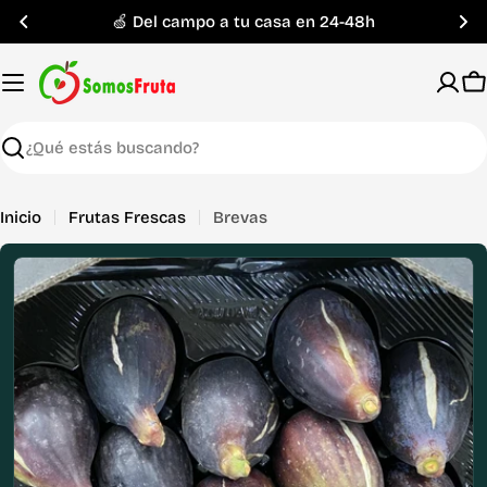
Saltar
🍏 Del campo a tu casa en 24-48h
al
contenido
C
Buscar
Inicio
Frutas Frescas
Brevas