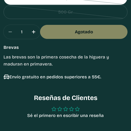
Variante
agotada
500 Gr
o
Variante
no
agotada
Cantidad
disponible
o
Agotado
Disminuir Cantidad Para Brevas
Aumentar Cantidad Para Brevas
no
disponible
Brevas
Las brevas son la primera cosecha de la higuera y
maduran en primavera.
Envío gratuito en pedidos superiores a 55€.
Reseñas de Clientes
Sé el primero en escribir una reseña