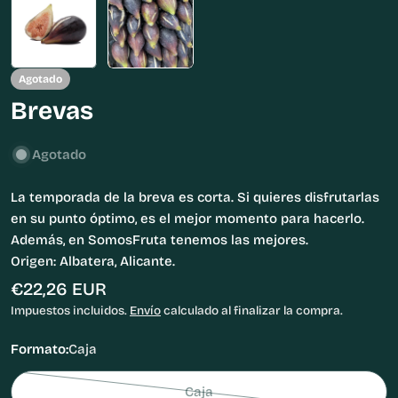
Agotado
Brevas
Agotado
La temporada de la breva es corta. Si quieres disfrutarlas
en su punto óptimo, es el mejor momento para hacerlo.
Además, en SomosFruta tenemos las mejores.
Origen: Albatera, Alicante.
Precio
€22,26 EUR
habitual
Impuestos incluidos.
Envío
calculado al finalizar la compra.
Formato:
Caja
Caja