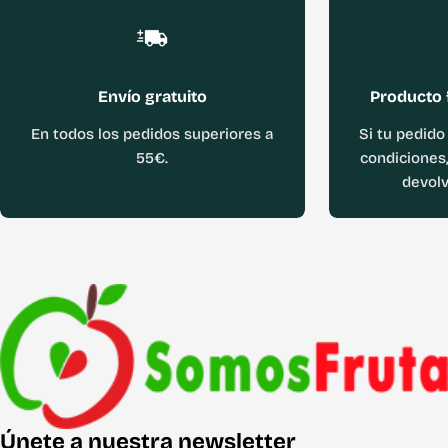
Envío gratuito
Producto 
En todos los pedidos superiores a
Si tu pedido
55€.
condiciones,
devolv
Únete a nuestra newsletter