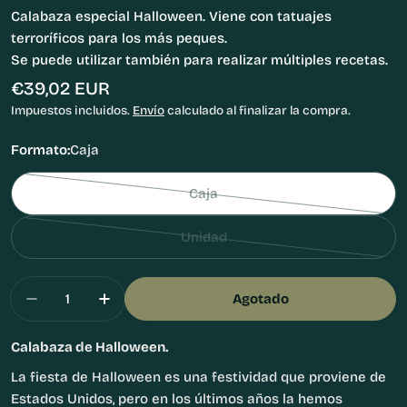
Calabaza especial Halloween. Viene con tatuajes
terroríficos para los más peques.
Se puede utilizar también para realizar múltiples recetas.
Precio
€39,02 EUR
habitual
Impuestos incluidos.
Envío
calculado al finalizar la compra.
Formato:
Caja
Caja
Variante
agotada
Unidad
o
Variante
no
agotada
Cantidad
disponible
o
Agotado
Disminuir Cantidad Para Calabaza De Hallowee
Aumentar Cantidad Para Calabaza De
no
disponible
Calabaza de Halloween.
La fiesta de Halloween es una festividad que proviene de
Estados Unidos, pero en los últimos años la hemos