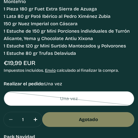
Montefrío
1 Pieza 180 gr Fuet Extra Sierra de Azuaga
1 Lata 80 gr Paté Ibérico al Pedro Ximénez Zubia
150 gr Nuez Imperial con Cáscara
1 Estuche de 150 gr Mini Porciones individuales de Turrón
Alicante, Yema y Chocolate Antiu Xixona
1 Estuche 120 gr Mini Surtido Mantecados y Polvorones
1 Estuche 80 gr Trufas Delaviuda
Precio
€19,99 EUR
habitual
Impuestos incluidos.
Envío
calculado al finalizar la compra.
Realizar el pedido:
Una vez
Una vez
Variante
agotada
Cantidad
o
Agotado
Disminuir Cantidad Para Cesta De Navidad Lote 
Aumentar Cantidad Para Cesta De Navi
no
disponible
Pack Navidad