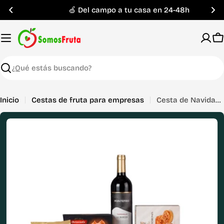
Saltar
🍏 Del campo a tu casa en 24-48h
al
contenido
C
Buscar
Inicio
Cestas de fruta para empresas
Cesta de Navidad Lote 1