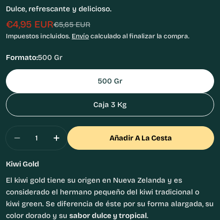
Dulce, refrescante y delicioso.
€4,95 EUR
Precio
Precio
€5,65 EUR
de
habitual
Impuestos incluidos.
Envío
calculado al finalizar la compra.
venta
Formato:
500 Gr
500 Gr
Caja 3 Kg
Cantidad
Añadir A La Cesta
Disminuir Cantidad Para Kiwi Gold Zespri
Aumentar Cantidad Para Kiwi Gold Zes
Kiwi Gold
El kiwi gold tiene su origen en Nueva Zelanda y es
considerado el hermano pequeño del kiwi tradicional o
kiwi green. Se diferencia de éste por su forma alargada, su
color dorado y su
sabor dulce y tropical
.