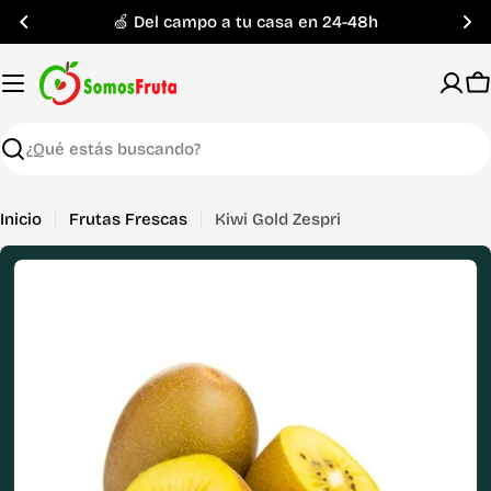
Saltar
sa en 24-48h
🚚 Envío GRATIS en pedid
al
contenido
C
Buscar
Inicio
Frutas Frescas
Kiwi Gold Zespri