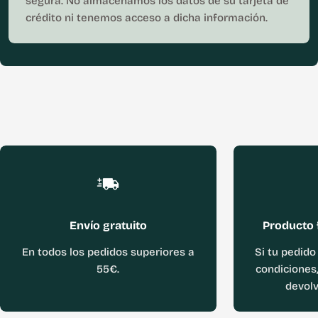
segura. No almacenamos los datos de su tarjeta de
crédito ni tenemos acceso a dicha información.
Envío gratuito
Producto 
En todos los pedidos superiores a
Si tu pedido
55€.
condiciones,
devolv