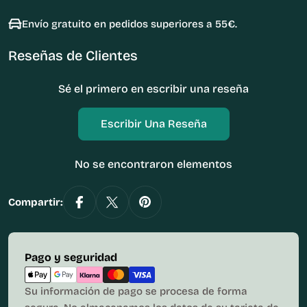
Envío gratuito en pedidos superiores a 55€.
Reseñas de Clientes
Sé el primero en escribir una reseña
Escribir Una Reseña
No se encontraron elementos
Compartir:
Métodos
Pago y seguridad
de
pago
Su información de pago se procesa de forma