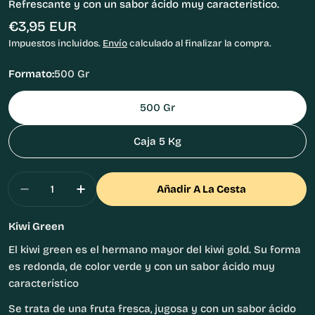
Refrescante y con un sabor ácido muy característico.
Precio
€3,95 EUR
habitual
Impuestos incluidos.
Envío
calculado al finalizar la compra.
Formato:
500 Gr
500 Gr
Caja 5 Kg
Cantidad
Añadir A La Cesta
Disminuir Cantidad Para Kiwi Green Zespri
Aumentar Cantidad Para Kiwi Green Ze
Kiwi Green
El kiwi green es el hermano mayor del kiwi gold. Su forma
es redonda, de color verde y con un sabor ácido muy
característico
Se trata de una fruta fresca, jugosa y con un sabor ácido