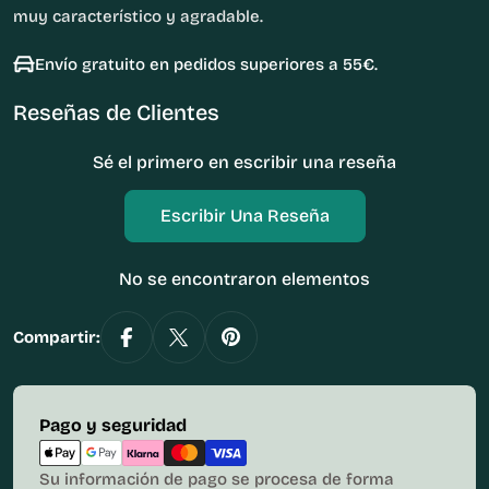
muy característico y agradable.
Envío gratuito en pedidos superiores a 55€.
Reseñas de Clientes
Sé el primero en escribir una reseña
Escribir Una Reseña
No se encontraron elementos
Compartir:
Métodos
Pago y seguridad
de
pago
Su información de pago se procesa de forma