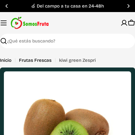
Saltar
🍏 Del campo a tu casa en 24-48h
al
contenido
C
Buscar
Inicio
Frutas Frescas
kiwi green Zespri