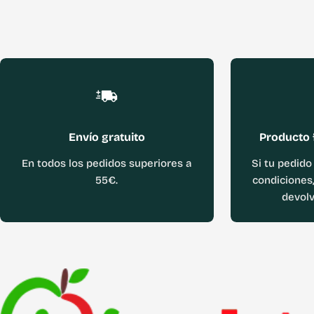
Envío gratuito
Producto 
En todos los pedidos superiores a
Si tu pedido
55€.
condiciones,
devolv