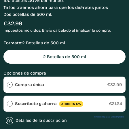
100 aceites AOVE del mundo.
Te los traemos ahora para que los disfrutes juntos
Dos botellas de 500 ml.
Precio
€32.99
habitual
Impuestos incluidos.
Envío
calculado al finalizar la compra.
Formato:
2 Botellas de 500 ml
2 Botellas de 500 ml
Opciones de compra
Compra única
€32.99
Suscríbete y ahorra
€31.34
AHORRA 5%
Powered by Seal Subscriptions
Detalles de la suscripción