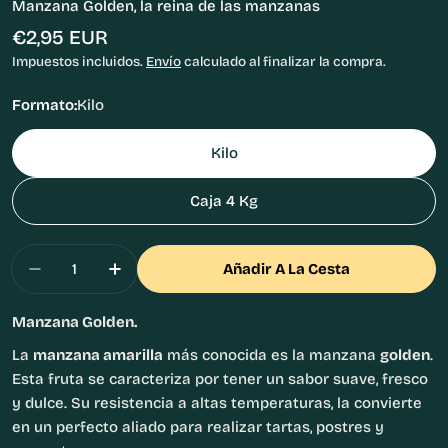
Manzana Golden, la reina de las manzanas
Precio
€2,95 EUR
habitual
Impuestos incluidos.
Envío
calculado al finalizar la compra.
Formato:
Kilo
Kilo
Caja 4 Kg
Cantidad
Añadir A La Cesta
Disminuir Cantidad Para Manzana Golden
Aumentar Cantidad Para Manzana Go
Manzana Golden.
La
manzana amarilla
más conocida es la manzana
golden
.
Esta fruta se caracteriza por tener un sabor suave, fresco
y dulce. Su resistencia a altas temperaturas, la convierte
en un perfecto aliado para realizar tartas, postres y