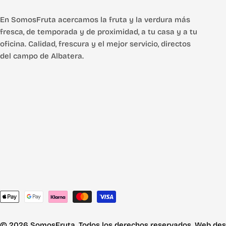
En SomosFruta acercamos la fruta y la verdura más
fresca, de temporada y de proximidad, a tu casa y a tu
oficina. Calidad, frescura y el mejor servicio, directos
del campo de Albatera.
Métodos
de
pago
© 2026 SomosFruta. Todos los derechos reservados. Web des