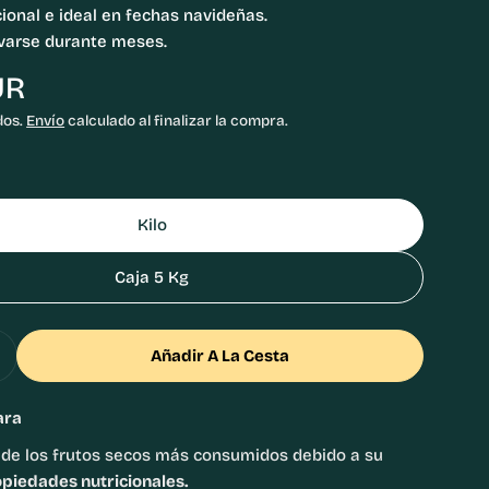
ional e ideal en fechas navideñas.
varse durante meses.
UR
dos.
Envío
calculado al finalizar la compra.
Kilo
Caja 5 Kg
Añadir A La Cesta
 Cantidad Para Nueces Con Cáscara
Aumentar Cantidad Para Nueces Con Cáscara
ara
de los frutos secos más consumidos debido a su
opiedades nutricionales.