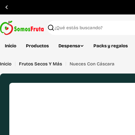
Saltar
al
contenido
Buscar
Inicio
Productos
Despensa
Packs y regalos
Inicio
Frutos Secos Y Más
Nueces Con Cáscara