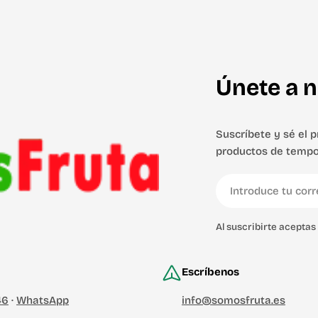
Únete a n
Suscríbete y sé el 
productos de tempo
Correo
electrónico
Al suscribirte acepta
Escríbenos
46
·
WhatsApp
info@somosfruta.es