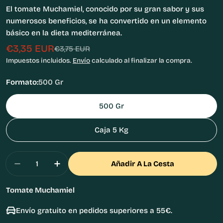
El tomate Muchamiel, conocido por su gran sabor y sus
numerosos beneficios, se ha convertido en un elemento
básico en la dieta mediterránea.
€3,35 EUR
Precio
Precio
€3,75 EUR
de
habitual
Impuestos incluidos.
Envío
calculado al finalizar la compra.
venta
Formato:
500 Gr
500 Gr
Caja 5 Kg
Cantidad
Añadir A La Cesta
Disminuir Cantidad Para Tomate Muchamiel
Aumentar Cantidad Para Tomate Muc
Tomate Muchamiel
Envío gratuito en pedidos superiores a 55€.