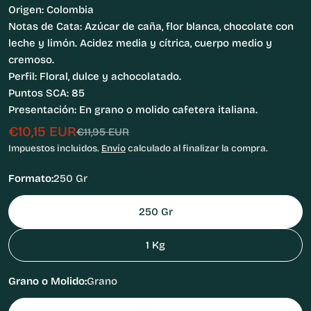
Origen: Colombia
Notas de Cata: Azúcar de caña, flor blanca, chocolate con
leche y limón. Acidez media y cítrica, cuerpo medio y
cremoso.
Perfil: Floral, dulce y achocolatado.
Puntos SCA: 85
Presentación: En grano o molido cafetera italiana.
€10,15 EUR
Precio
Precio
€11,95 EUR
de
habitual
Impuestos incluidos.
Envío
calculado al finalizar la compra.
venta
Formato:
250 Gr
250 Gr
1 Kg
Grano o Molido:
Grano