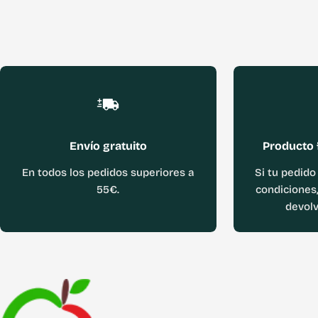
Envío gratuito
Producto 
En todos los pedidos superiores a
Si tu pedido
55€.
condiciones,
devolv