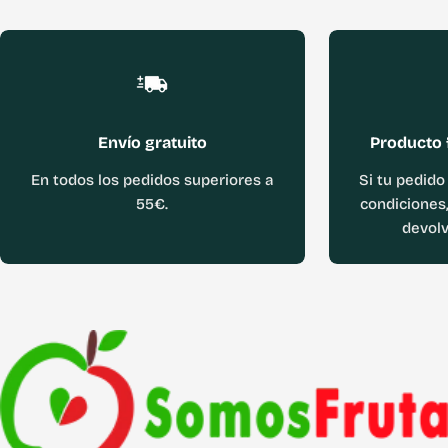
Envío gratuito
Producto 
En todos los pedidos superiores a
Si tu pedido
55€.
condiciones,
devolv