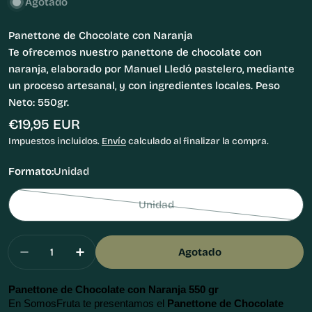
Agotado
Panettone de Chocolate con Naranja
Te ofrecemos nuestro panettone de chocolate con
naranja, elaborado por Manuel Lledó pastelero, mediante
un proceso artesanal, y con ingredientes locales. Peso
Neto: 550gr.
Precio
€19,95 EUR
habitual
Impuestos incluidos.
Envío
calculado al finalizar la compra.
Formato:
Unidad
Unidad
Variante
agotada
Cantidad
o
Agotado
Disminuir Cantidad Para Panettone De Chocola
Aumentar Cantidad Para Panettone De
no
disponible
Panettone de Chocolate con Naranja 550 gr
En SomosFruta te presentamos el
 Panettone de Chocolate 