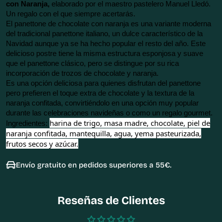
con Naranja, 
elaborado por el maestro pastelero Manuel Lledó. 
Un regalo con el que siempre acertarás.
El panettone de chocolate con naranja es una variante moderna 
del tradicional panettone italiano, un dulce característico de la 
Navidad aunque ya se ha hecho popular el resto del año. Este 
delicioso postre tiene la misma estructura esponjosa y suave 
que el panettone clásico, pero se distingue por su rica 
incorporación de trozos de chocolate y naranja.
Es una opción deliciosa para quienes disfrutan del panettone 
pero prefieren el toque extra de chocolate y la textura de la 
naranja confitada, convirtiéndolo en una opción muy popular 
durante las celebraciones navideñas o como un regalo gourmet.
harina de trigo, masa madre, chocolate, piel de
Ingredientes: 
naranja confitada, mantequilla, agua, yema pasteurizada,
frutos secos y azúcar.
Envío gratuito en pedidos superiores a 55€.
Reseñas de Clientes