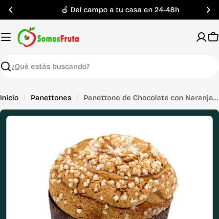
Saltar
🍏 Del campo a tu casa en 24-48h
al
contenido
C
Buscar
Inicio
Panettones
Panettone de Chocolate con Naranja 550 gr