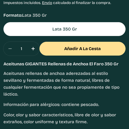
habitual
Impuestos incluidos.
Envío
calculado al finalizar la compra.
Formato:
Lata 350 Gr
Lata 350 Gr
Cantidad
Añadir A La Cesta
Disminuir Cantidad Para Aceitunas GIGANTES R
Aumentar Cantidad Para Aceitunas GI
Aceitunas GIGANTES Rellenas de Anchoa El Faro 350 Gr
Aceitunas rellenas de anchoa aderezadas al estilo
sevillano y fermentadas de forma natural, libres de
cualquier fermentación que no sea propiamente de tipo
láctico.
Información para alérgicos: contiene pescado.
Color, olor y sabor característicos, libre de olor y sabor
extraños, color uniforme y textura firme.