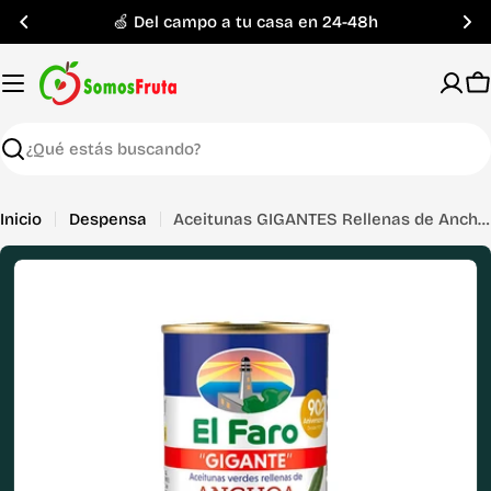
Saltar
🍏 Del campo a tu casa en 24-48h
al
contenido
C
Buscar
Inicio
Despensa
Aceitunas GIGANTES Rellenas de Anchoa El Faro 350 Gr