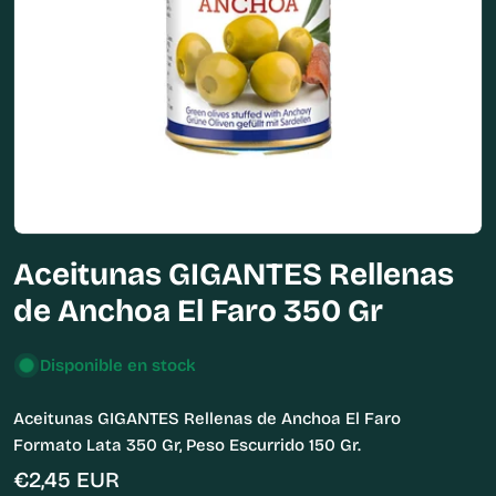
Abrir medios 0 en modal
Aceitunas GIGANTES Rellenas
de Anchoa El Faro 350 Gr
Disponible en stock
Aceitunas GIGANTES Rellenas de Anchoa El Faro
Formato Lata 350 Gr, Peso Escurrido 150 Gr.
Precio
€2,45 EUR